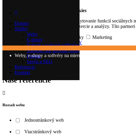
Cookies
Detaily
Táto webstránka používa súbory cookies
Na prispôsobenie obsahu a reklám, poskytovanie funkcií sociálnych 
Domov
partnerom v oblasti sociálnych médií, inzercie a analýzy. Títo partner
Služby
Weby
Základné
Preferencie
Štatistiky
Marketing
E-shopy
PRIJAŤ VYBRANÉ
PRIJAŤ VŠETKY
Softvér a webové aplikácie
Software pre servisné firmy
Weby, e-shopy a softvéry na mieru
Fotenie
Servis a SEO
Referencie
Realizované projekty
Kontakt
Naše referencie
Rozsah webu
Jednostránkový web
Viacstránkový web