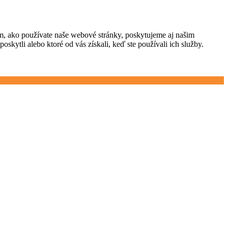
om, ako používate naše webové stránky, poskytujeme aj našim
oskytli alebo ktoré od vás získali, keď ste používali ich služby.
+421 948 118 919
info@webgaleria.sk